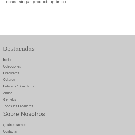
eches ningún producto químico.
Destacadas
Inicio
Colecciones
Pendientes
Collares
Pulseras / Brazaletes
Anillos
Gemelos
Todos los Productos
Sobre Nosotros
Quiénes somos
Contactar