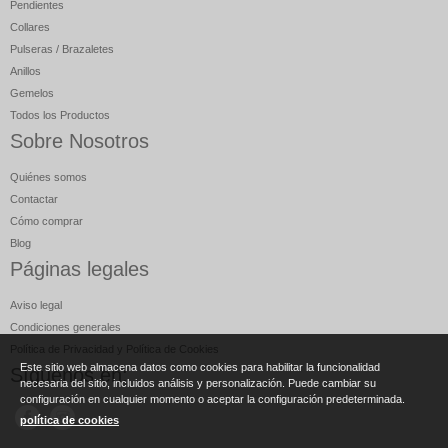
Pendientes
Collares
Pulseras / Brazaletes
Anillos
Gemelos
Todos los Productos
Sobre Nosotros
Quiénes somos
Contactar
Cómo comprar
Blog
Páginas legales
Aviso legal
Condiciones generales
Política de Privacidad y Política de Cookies
Este sitio web almacena datos como cookies para habilitar la funcionalidad
Síguenos en:
necesaria del sitio, incluidos análisis y personalización. Puede cambiar su
configuración en cualquier momento o aceptar la configuración predeterminada.
política de cookies