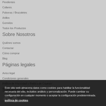
Pendientes
Collares
Pulseras / Brazaletes
Anillos
Gemelos
Todos los Productos
Sobre Nosotros
Quiénes somos
Contactar
Cómo comprar
Blog
Páginas legales
Aviso legal
Condiciones generales
Política de Privacidad y Política de Cookies
Este sitio web almacena datos como cookies para habilitar la funcionalidad
Síguenos en:
necesaria del sitio, incluidos análisis y personalización. Puede cambiar su
configuración en cualquier momento o aceptar la configuración predeterminada.
política de cookies