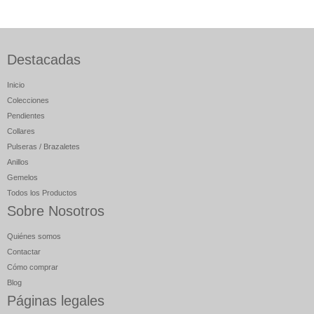
Destacadas
Inicio
Colecciones
Pendientes
Collares
Pulseras / Brazaletes
Anillos
Gemelos
Todos los Productos
Sobre Nosotros
Quiénes somos
Contactar
Cómo comprar
Blog
Páginas legales