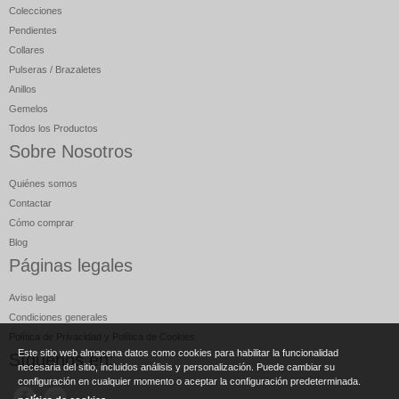
Colecciones
Pendientes
Collares
Pulseras / Brazaletes
Anillos
Gemelos
Todos los Productos
Sobre Nosotros
Quiénes somos
Contactar
Cómo comprar
Blog
Páginas legales
Aviso legal
Condiciones generales
Política de Privacidad y Política de Cookies
Este sitio web almacena datos como cookies para habilitar la funcionalidad
Síguenos en:
necesaria del sitio, incluidos análisis y personalización. Puede cambiar su
configuración en cualquier momento o aceptar la configuración predeterminada.