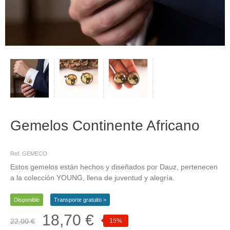
Gemelos Continente Africano
gemelos, AFRICA
Ref. GEMECO
Estos gemelos están hechos y diseñados por Dauz, pertenecen
a la colección YOUNG, llena de juventud y alegría.
Disponible
Transporte gratuito >
18,70 €
22,00 €
15%