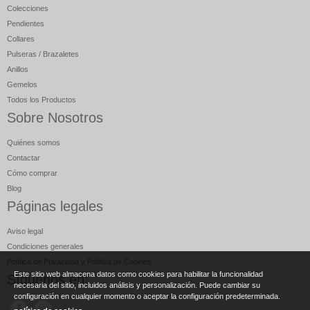
Colecciones
Pendientes
Collares
Pulseras / Brazaletes
Anillos
Gemelos
Todos los Productos
Sobre Nosotros
Quiénes somos
Contactar
Cómo comprar
Blog
Páginas legales
Aviso legal
Condiciones generales
Política de Privacidad y Política de Cookies
Este sitio web almacena datos como cookies para habilitar la funcionalidad
Síguenos en:
necesaria del sitio, incluidos análisis y personalización. Puede cambiar su
configuración en cualquier momento o aceptar la configuración predeterminada.