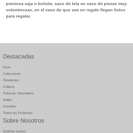
preciosa caja o bolsita- saco de tela en caso de piezas muy
voluminosas, en el caso de que sea un regalo llegan listos
para regalar.
Destacadas
Inicio
Colecciones
Pendientes
Collares
Pulseras / Brazaletes
Anillos
Gemelos
Todos los Productos
Sobre Nosotros
Quiénes somos